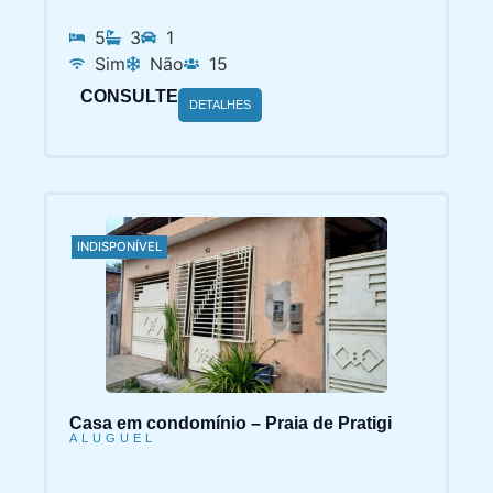
5
3
1
Sim
Não
15
CONSULTE
DETALHES
INDISPONÍVEL
Casa em condomínio – Praia de Pratigi
ALUGUEL