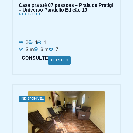
Casa pra até 07 pessoas – Praia de Pratigi
– Universo Paralello Edição 19
ALUGUEL
2
1
1
Sim
Sim
7
CONSULTE
DETALHES
INDISPONÍVEL