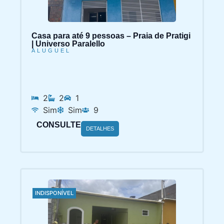
Casa para até 9 pessoas – Praia de Pratigi
| Universo Paralello
ALUGUEL
2
2
1
Sim
Sim
9
CONSULTE
DETALHES
INDISPONÍVEL