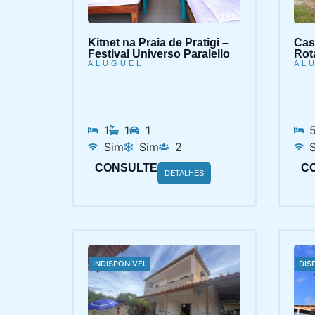
Kitnet na Praia de Pratigi –
Cas
Festival Universo Paralello
Rota
ALUGUEL
AL
1
1
1
Sim
Sim
2
CONSULTE
C
DETALHES
INDISPONÍVEL
DIS