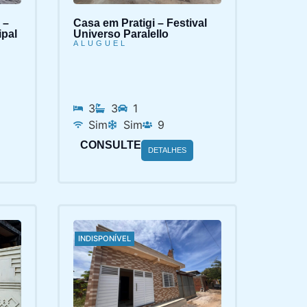
 –
Casa em Pratigi – Festival
ipal
Universo Paralello
ALUGUEL
3
3
1
Sim
Sim
9
CONSULTE
DETALHES
INDISPONÍVEL