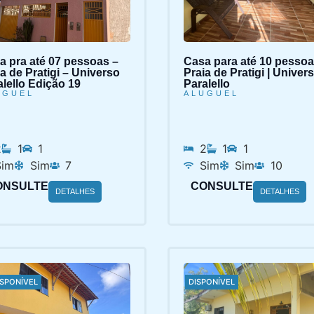
a pra até 07 pessoas –
Casa para até 10 pessoa
a de Pratigi – Universo
Praia de Pratigi | Univer
alello Edição 19
Paralello
UGUEL
ALUGUEL
2
1
1
2
1
1
Sim
Sim
7
Sim
Sim
10
ONSULTE
CONSULTE
DETALHES
DETALHES
ISPONÍVEL
DISPONÍVEL