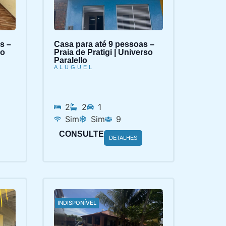
s –
Casa para até 9 pessoas –
so
Praia de Pratigi | Universo
Paralello
ALUGUEL
2
2
1
Sim
Sim
9
CONSULTE
DETALHES
INDISPONÍVEL