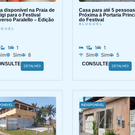
a disponível na Praia de
Casa para até 5 pessoas
igi para o Festival
Próxima à Portaria Princ
verso Paralello – Edição
do Festival
ALUGUEL
UGUEL
2
1
1
1
1
1
Sim
Sim
8
Sim
Sim
5
ONSULTE
CONSULTE
DETALHES
DETALHES
PONÍVEL
INDISPONÍVEL