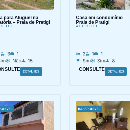
a para Aluguel na
Casa em condomínio –
tória – Praia de Pratigi
Praia de Pratigi
UGUEL
ALUGUEL
5
3
1
2
1
1
Sim
Não
15
Sim
Sim
8
ONSULTE
CONSULTE
DETALHES
DETALHES
PONÍVEL
INDISPONÍVEL