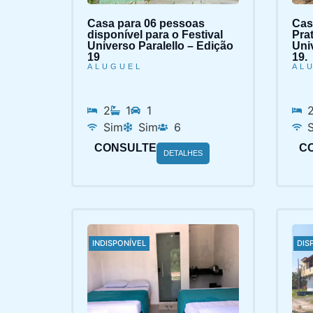
Casa para 06 pessoas
Cas
disponível para o Festival
Prat
Universo Paralello – Edição
Uni
19
19.
ALUGUEL
AL
2
1
1
Sim
Sim
6
CONSULTE
C
DETALHES
INDISPONÍVEL
DIS