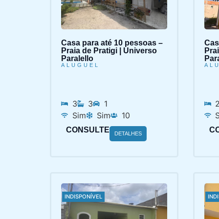
Casa para até 10 pessoas –
Cas
Praia de Pratigi | Universo
Prai
Paralello
Par
ALUGUEL
AL
3
3
1
Sim
Sim
10
CONSULTE
C
DETALHES
INDISPONÍVEL
IND