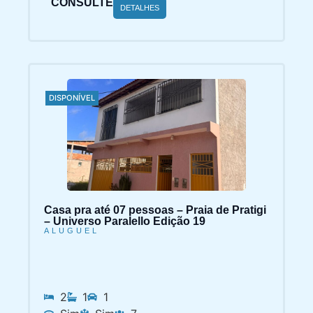
DETALHES
DISPONÍVEL
Casa pra até 07 pessoas – Praia de Pratigi
– Universo Paralello Edição 19
ALUGUEL
2
1
1
Sim
Sim
7