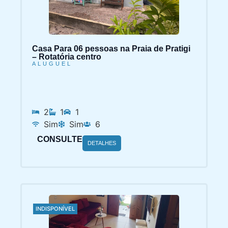
Casa Para 06 pessoas na Praia de Pratigi
– Rotatória centro
ALUGUEL
2
1
1
Sim
Sim
6
CONSULTE
DETALHES
INDISPONÍVEL