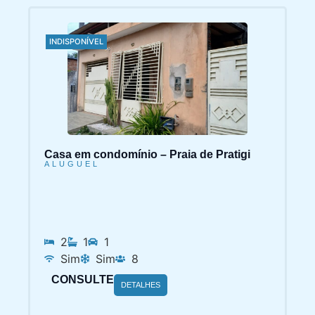
INDISPONÍVEL
Casa em condomínio – Praia de Pratigi
ALUGUEL
2
1
1
Sim
Sim
8
CONSULTE
DETALHES