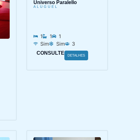
Universo Paralello
ALUGUEL
1
1
1
Sim
Sim
3
CONSULTE
DETALHES