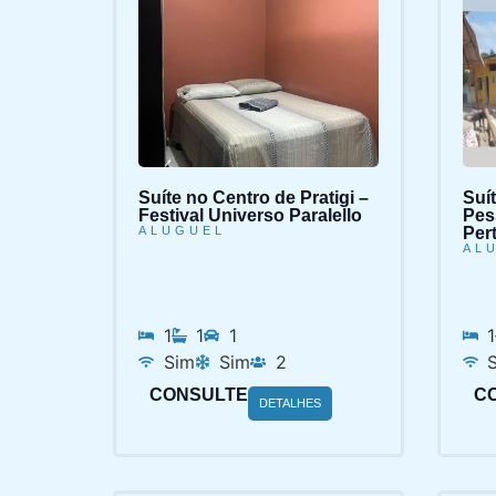
Suíte no Centro de Pratigi –
Suí
Festival Universo Paralello
Pes
ALUGUEL
Per
AL
1
1
1
1
Sim
Sim
2
CONSULTE
C
DETALHES