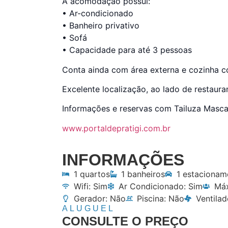
A acomodação possui:
• Ar-condicionado
• Banheiro privativo
• Sofá
• Capacidade para até 3 pessoas
Conta ainda com área externa e cozinha c
Excelente localização, ao lado de restaura
Informações e reservas com Tailuza Masca
www.portaldepratigi.com.br
INFORMAÇÕES
1 quartos
1 banheiros
1 estacionam
Wifi: Sim
Ar Condicionado: Sim
Máx
Gerador: Não
Piscina: Não
Ventilad
ALUGUEL
CONSULTE O PREÇO