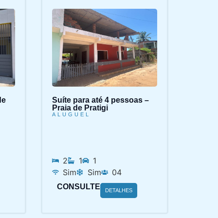
de
Suíte para até 4 pessoas –
Praia de Pratigi
ALUGUEL
2
1
1
Sim
Sim
04
CONSULTE
DETALHES