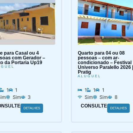
te para Casal ou 4
Quarto para 04 ou 08
soas com Gerador –
pessoas – com ar-
to da Portaria Up19
condicionado – Festival
UGUEL
Universo Paralello 2026 
Pratig
ALUGUEL
1
1
1
1
1
Sim
Sim
3
Sim
Sim
8
ONSULTE
CONSULTE
DETALHES
DETALHES