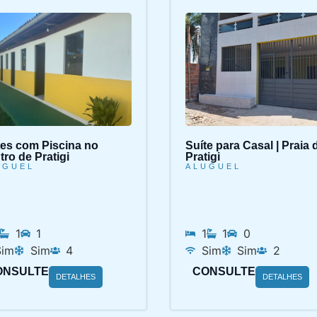
tes com Piscina no
Suíte para Casal | Praia 
ro de Pratigi
Pratigi
UGUEL
ALUGUEL
1
1
1
1
0
Sim
Sim
4
Sim
Sim
2
ONSULTE
CONSULTE
DETALHES
DETALHES