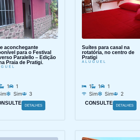
te aconchegante
Suítes para casal na
onível para o Festival
rotatória, no centro de
verso Paralello – Edição
Pratigi
na Praia de Pratigi.
ALUGUEL
UGUEL
1
1
1
1
1
Sim
Sim
3
Sim
Sim
2
ONSULTE
CONSULTE
DETALHES
DETALHES