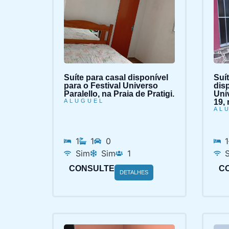
Suíte para casal disponível
Suí
para o Festival Universo
disp
Paralello, na Praia de Pratigi.
Uni
ALUGUEL
19, 
AL
1
1
0
1
Sim
Sim
1
CONSULTE
C
DETALHES