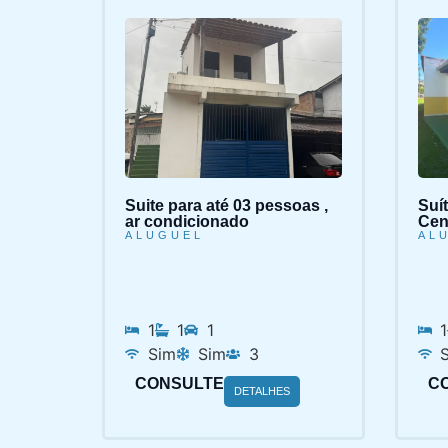
Suite para até 03 pessoas ,
Suí
ar condicionado
Cent
ALUGUEL
AL
1
1
1
1
Sim
Sim
3
CONSULTE
C
DETALHES