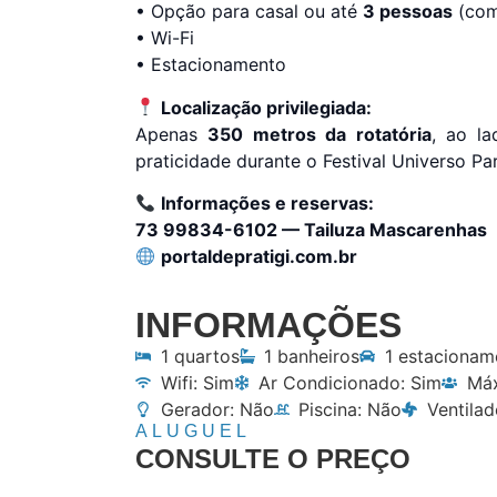
• Opção para casal ou até
3 pessoas
(com
• Wi-Fi
• Estacionamento
Localização privilegiada:
Apenas
350 metros da rotatória
, ao l
praticidade durante o Festival Universo Par
Informações e reservas:
73 99834-6102 — Tailuza Mascarenhas
portaldepratigi.com.br
INFORMAÇÕES
1 quartos
1 banheiros
1 estacionam
Wifi: Sim
Ar Condicionado: Sim
Máx
Gerador: Não
Piscina: Não
Ventilad
ALUGUEL
CONSULTE O PREÇO