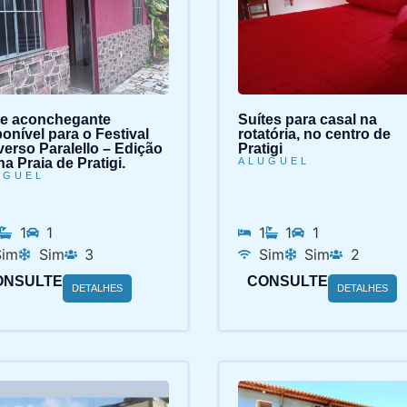
te aconchegante
Suítes para casal na
onível para o Festival
rotatória, no centro de
verso Paralello – Edição
Pratigi
na Praia de Pratigi.
ALUGUEL
UGUEL
1
1
1
1
1
Sim
Sim
3
Sim
Sim
2
ONSULTE
CONSULTE
DETALHES
DETALHES