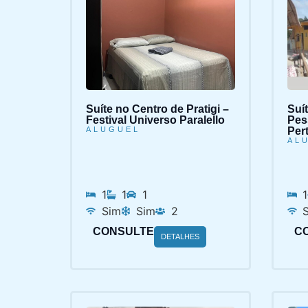
Suíte no Centro de Pratigi –
Suí
Festival Universo Paralello
Pes
ALUGUEL
Per
AL
1
1
1
1
Sim
Sim
2
CONSULTE
C
DETALHES