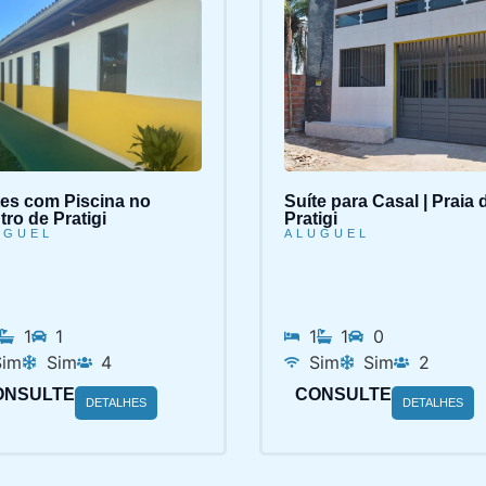
tes com Piscina no
Suíte para Casal | Praia 
ro de Pratigi
Pratigi
UGUEL
ALUGUEL
1
1
1
1
0
Sim
Sim
4
Sim
Sim
2
ONSULTE
CONSULTE
DETALHES
DETALHES