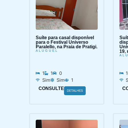
Suíte para casal disponível
Suí
para o Festival Universo
disp
Paralello, na Praia de Pratigi.
Uni
ALUGUEL
19, 
AL
1
1
0
1
Sim
Sim
1
CONSULTE
C
DETALHES