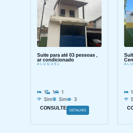
Suite para até 03 pessoas ,
Suí
ar condicionado
Cent
ALUGUEL
AL
1
1
1
1
Sim
Sim
3
CONSULTE
C
DETALHES