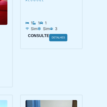
ALUGUEL
1
1
1
Sim
Sim
3
CONSULTE
DETALHES