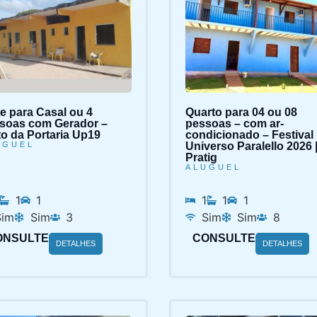
te para Casal ou 4
Quarto para 04 ou 08
soas com Gerador –
pessoas – com ar-
to da Portaria Up19
condicionado – Festival
UGUEL
Universo Paralello 2026 
Pratig
ALUGUEL
1
1
1
1
1
Sim
Sim
3
Sim
Sim
8
ONSULTE
CONSULTE
DETALHES
DETALHES