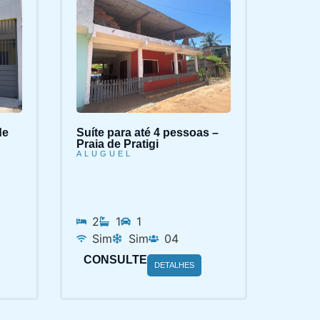
de
Suíte para até 4 pessoas –
Praia de Pratigi
ALUGUEL
2
1
1
Sim
Sim
04
CONSULTE
DETALHES