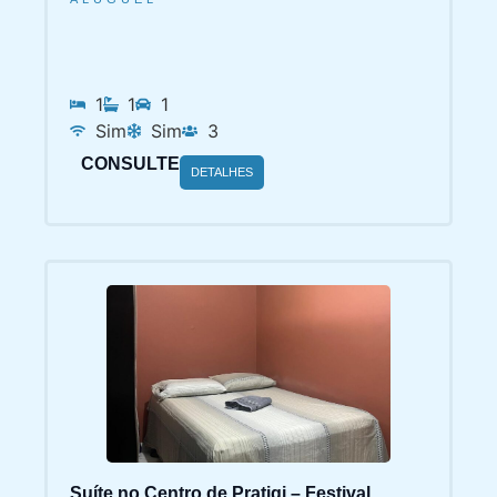
1
1
1
Sim
Sim
3
CONSULTE
DETALHES
Suíte no Centro de Pratigi – Festival