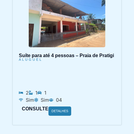
Suíte para até 4 pessoas – Praia de Pratigi
ALUGUEL
2
1
1
Sim
Sim
04
CONSULTE
DETALHES