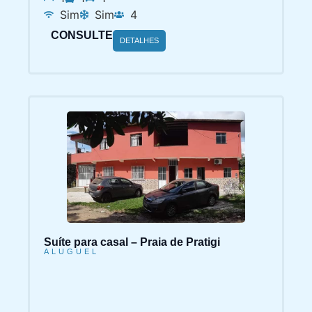
Sim
Sim
4
CONSULTE
DETALHES
Suíte para casal – Praia de Pratigi
ALUGUEL