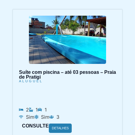
Suíte com piscina – até 03 pessoas – Praia
de Pratigi
ALUGUEL
2
1
1
Sim
Sim
3
CONSULTE
DETALHES