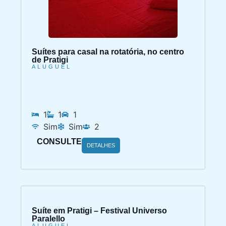
Suítes para casal na rotatória, no centro
de Pratigi
ALUGUEL
1
1
1
Sim
Sim
2
CONSULTE
DETALHES
Suíte em Pratigi – Festival Universo
Paralello
ALUGUEL