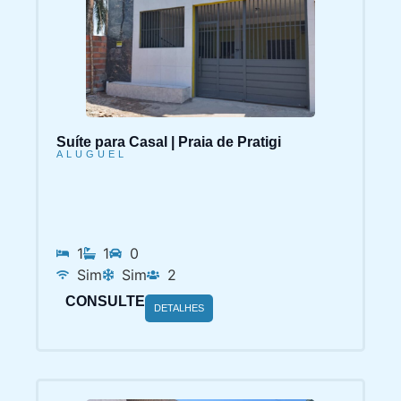
Suíte para Casal | Praia de Pratigi
ALUGUEL
1
1
0
Sim
Sim
2
CONSULTE
DETALHES