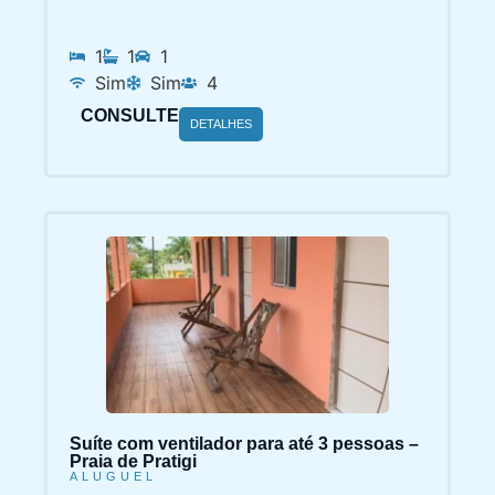
1
1
1
Sim
Sim
4
CONSULTE
DETALHES
Suíte com ventilador para até 3 pessoas –
Praia de Pratigi
ALUGUEL